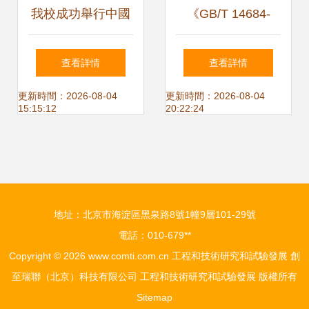
我校成功舉行中國
《GB/T 14684-
聚變工程實驗堆集
2022 建設用砂》
查看詳情
查看詳情
成工程設計研究項
與《GB/T 14685-
更新時間：2026-08-04
更新時間：2026-08-04
15:15:12
20:22:24
目中期檢查
2022 建設用卵
石、碎石》新標準
地址：北京市海淀區黑泉路8號1幢9層101-29號
的核心要點與實踐
電話：010-679**
Copyright © 2026
www.comti.com.cn
工程和技術研究和試驗發展
創
指南
至瑞聯（北京）科技有限公司
工程和技術研究和試驗發展
版權所有
Sitemap